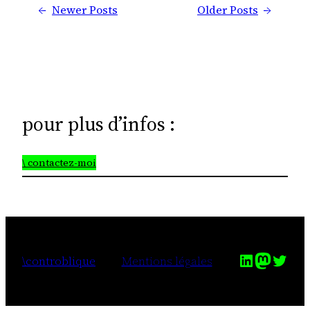
←
Newer Posts
Older Posts
→
pour plus d’infos :
\ contactez-moi
LinkedIn
Mastod
Twitt
\controblique
Mentions légales