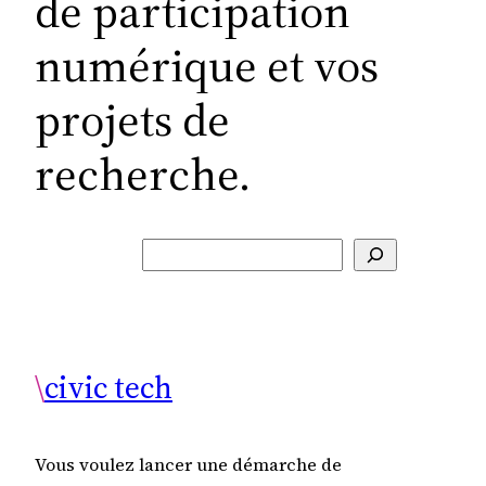
de participation
numérique et vos
projets de
recherche.
R
e
c
h
e
\
civic tech
r
c
h
Vous voulez lancer une démarche de
e